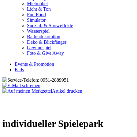
Mietmöbel
Licht & Ton
Fun Food
Simulator
Spezial- & Showeffekte
Wasserspiel
Ballondekoration
Deko & Blickfänger
Gewinnspiel
Foto & Give Away
Events & Promotion
Kids
Artikel drucken
individueller Spielepark