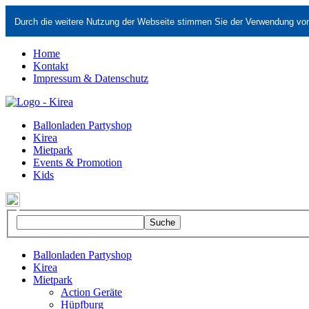
Durch die weitere Nutzung der Webseite stimmen Sie der Verwendung vo
Home
Kontakt
Impressum & Datenschutz
Ballonladen Partyshop
Kirea
Mietpark
Events & Promotion
Kids
Ballonladen Partyshop
Kirea
Mietpark
Action Geräte
Hüpfburg